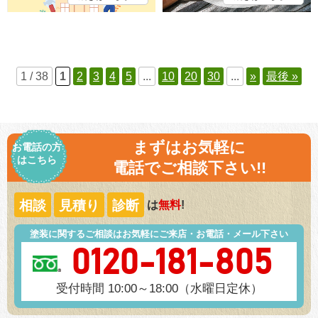
1 / 38
1
2
3
4
5
...
10
20
30
...
»
最後 »
まずはお気軽に
お電話の方
はこちら
電話でご相談下さい!!
相談
見積り
診断
は
無料
!
塗装に関するご相談はお気軽にご来店・お電話・メール下さい
0120-181-805
受付時間 10:00～18:00（水曜日定休）