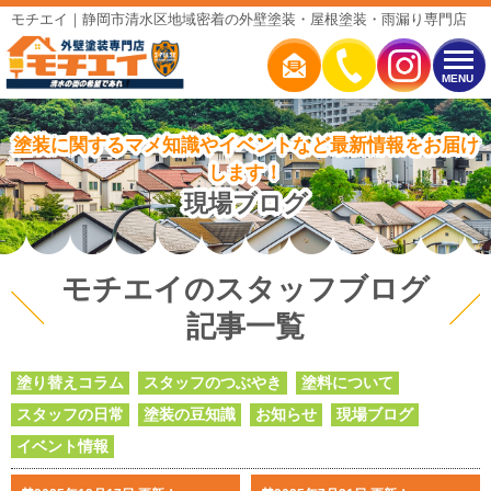
モチエイ｜静岡市清水区地域密着の外壁塗装・屋根塗装・雨漏り専門店
MENU
塗装に関するマメ知識やイベントなど最新情報をお届け
します！
現場ブログ
モチエイのスタッフブログ
記事一覧
塗り替えコラム
スタッフのつぶやき
塗料について
スタッフの日常
塗装の豆知識
お知らせ
現場ブログ
イベント情報