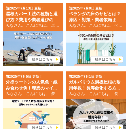
2025年7月13日 更新！
2025年7月9日 更新！
屋根カバー工法の種類と選
ベランダの床のサビとは？
び方？費用や業者選びの...
原因・対策・業者依頼ま...
みなさん、こんにちは。 老朽化した屋根、雨漏りが心配…そんな悩みを抱えている方は少なくありません。 屋根リフォームは、住まいの快適性と資産価値を守る上で重要な決断です。 しかし、様々な工法があり、どれを選べば良いのか迷ってしまうのも事実でしょう。 今回は、屋根リフォームの中でも人気の高い「カバー工法」に焦点を当て、その選び方について解説します。 屋根カバー工法の種類 シングル葺きとは シングル葺きは、アスファルトで防水加工されたシート状の屋根材を使用する工法です。 軽量で施工が容易なため、カバー工法に適しており、比較的コストを抑えられる点が魅力です。 デザイン性も高く、洋風住宅によく似合います。 ただし、耐久性は他の屋根材と比べて劣るため、定期的なメンテナンスが必要となる場合もあります。 瓦葺きとは 瓦葺きは、粘土やセメントで作られた瓦を葺く伝統的な工法です。 耐久性・耐候性に優れ、日本の風土に合った屋根材として長く親しまれてきました。 カバー工法では、軽量瓦を使用することで既存屋根への負担を軽減できます。 重厚感があり、和風住宅に最適な選択肢です。 ただし、重量があるため、既存屋根の強度確認が重要になります。 金属屋根とは 金属屋根は、ガルバリウム鋼板やアルミなどの金属板を使用する工法です。 軽量で耐久性、耐震性に優れ、近年人気が高まっています。 カバー工法では、既存屋根の上に重ね葺きすることで、コストを抑えつつ、高い耐久性と美観を両立できます。 様々なデザインやカラーバリエーションがあり、住宅の外観を大きく変えることができます。 その他の屋根材 上記以外にも、ジンカリウム鋼板や、セメント瓦など、様々な屋根材があります。 それぞれの屋根材には、特徴やメリット・デメリットがあるため、ご自身の住宅や好みに合わせて最適なものを選ぶことが重要です。 屋根カバー工法の選び方と費用 費用相場と影響要素 カバー工法の費用は、屋根の面積、形状、使用する屋根材、下地補修の必要性などによって大きく異なります。 ㎡あたり8,000円～1万円が相場ですが、全体では50万円～150万円程度が一般的です。 複雑な形状の屋根や、下地補修が必要な場合は、費用が高くなる傾向があります。 足場代も別途必要となるため、見積もり時に確認が必要です。 メリットデメリット比較 カバー工法のメリットは、既存屋根の撤去が不要なため、工期が短く、費用を抑えられることです。 また、アスベスト除去の手間や費用も削減できます。 さらに、断熱性や遮音性も向上する効果があります。 一方、デメリットとしては、火災保険の適用が難しい場合があること、耐震性が若干低下する可能性があること、全ての屋根材に対応できるわけではないことなどが挙げられます。 業者選びのポイント 業者選びは、屋根リフォームの成功を左右する重要な要素です。 依頼前にしっかりと見積もりを取り、費用だけでなく、施工実績、保証内容、アフターサービスなどを比較検討することが大切です。 専門知識を持つ業者を選び、疑問点や不安な点を解消してから契約しましょう。 信頼できる業者を選ぶことで、安心してリフォームを進めることができます。 最適な工法の選択基準 最適な工法を選択するには、まず既存屋根の状態を正確に把握する必要があります。 雨漏りや劣化がないか、下地の状態はどうかなどを専門業者に調査してもらうことが重要です。 予算、デザイン、耐久性、耐震性など、ご自身のニーズを明確にして、業者と相談しながら最適な工法を選びましょう。 既存屋根の種類によっては、カバー工法が不向きな場合もあります。 まとめ 屋根カバー工法は、既存屋根の上に新しい屋根材を重ねるリフォーム方法です。 シングル葺き、瓦葺き、金属屋根など様々な種類があり、費用や工期を抑えつつ、断熱性や遮音性を向上させることができます。 しかし、火災保険の適用や耐震性への影響など、デメリットも考慮する必要があります。 最適な工法を選ぶには、既存屋根の状態、予算、デザイン、耐久性などのニーズを明確にし、見積もりを取り、専門業者と相談することが大切です。 ご自身の住宅状況と将来の計画を踏まえ、慎重に検討しましょう。 長く安心して暮らせる住まいづくりを目指しましょう。
みなさん、こんにちは。 ベランダの床、最近なんだか気になることはありませんか。 小さなサビ一つが、実は大きな危険を招く可能性を秘めているかもしれません。 放置すると、想像を超える修理費用が発生することも。 この先、安心してベランダを使えるよう、適切な対策を講じることは非常に重要です。 今回は、ベランダ床のサビに関する不安を解消し、具体的な対処法をご紹介します。 ベランダ床のサビ危険性 落下事故のリスク ベランダの床がサビで腐食すると、強度が低下し、最悪の場合、床が抜け落ちる危険性があります。 特に、鉄骨が腐食している箇所は目視では分かりにくく、気が付いた時には深刻な状態になっていることも。 落下事故は、命に関わる重大な事態を引き起こすため、早期発見と対策が不可欠です。 高額な修繕費用の負担 サビによる被害が大きくなればなるほど、修繕費用は膨れ上がります。 小さなサビであれば、部分的な補修で済むかもしれませんが、腐食が進行して床全体を交換する必要が出てくる場合は、数十万円から数百万円の費用がかかることも。 早期発見による予防措置は、高額な修繕費用を回避するための第一歩となります。 サビによる建物の劣化 ベランダのサビは、床だけでなく建物の構造全体に悪影響を及ぼす可能性があります。 サビが進行すると、建物の耐久性が低下し、他の部分にも被害が及ぶ可能性も。 建物の寿命を縮めるだけでなく、修繕費用も増加するため、サビ対策は建物の維持管理において非常に重要です。 ベランダの床のサビ対策 サビの早期発見方法 定期的なベランダの点検が、サビの早期発見に繋がります。 特に、鉄骨部分や目立たない箇所は注意深く観察しましょう。 サビの初期症状は、小さな点状の錆や塗装のはがれなど、目立たないことが多いです。 定期的なチェックを習慣化し、少しでも異常を発見したらすぐに専門業者に相談しましょう。 また、雨上がりなどは、特に注意深く観察すると良いでしょう。 サビの発生原因と予防策 ベランダは、風雨に常にさらされているため、鉄骨のサビが発生しやすい環境です。 主な原因は、風雨による直接的な腐食、塗膜の劣化、そして他の金属からの「もらいサビ」です。 予防策としては、定期的な塗装、サビ止め塗料の使用、金属製品の適切な管理などが挙げられます。 「もらいサビ」を防ぐため、ベランダに金属製のものを放置しないことも重要です。 適切なメンテナンスと管理によって、サビの発生を抑制することができます。 専門業者への依頼方法 サビの状況が深刻な場合、または自分で対処できない場合は、専門業者に依頼しましょう。 専門業者は、サビの程度を正確に診断し、適切な対策を提案してくれます。 依頼前にしっかりと見積もりを取り、費用や施工内容を比較検討することもおすすめです。 信頼できる業者を選ぶために、実績や評判などを事前に確認する必要があります。 施工後の保証なども確認しておきましょう。 まとめ ベランダ床のサビは、落下事故や高額な修繕費用、建物の劣化といったリスクを伴います。 しかし、定期的な点検と適切な予防策、そして必要に応じて専門業者への依頼を行うことで、これらのリスクを軽減することができます。 早期発見、適切な対処が、安心安全なベランダ生活を守る鍵となります。 小さな変化にも気を配り、快適なベランダ空間を長く保ちましょう。
続きはこちら
続きはこちら
2025年7月5日 更新！
2025年7月1日 更新！
外壁ツートンの人気色・組
ガルバリウム鋼板屋根の耐
み合わせ例！理想のマイ...
用年数！長寿命化する方...
みなさん、こんにちは。 夢のマイホーム、その外観を彩る外壁。 色選びは、住まいの印象を大きく左右する重要なポイントです。 特に近年人気が高いツートンカラーは、色の組み合わせ次第で、洗練された雰囲気から個性あふれるデザインまで、幅広い表現が可能です。 しかし、数多くの色の中から最適な組み合わせを選ぶのは容易ではありません。 今回は、外壁ツートンの選び方と人気色、組み合わせ例をご紹介します。 外壁ツートンの選び方 人気のツートンカラー ツートン外壁は、2色を効果的に組み合わせることで、単色では表現できない奥行きや立体感、そして個性的なデザインを実現します。 人気が高いのは、白と黒、白とブラウン、クリームとグレーといった、コントラストが美しい組み合わせ。 また、ベージュとブラウンなど、同系色で濃淡をつけることで、落ち着いた雰囲気を演出することも可能です。 さらに、青と白の組み合わせは、清潔感と爽やかさを与えてくれます。 これらの組み合わせは、多くの住宅で採用され、高い満足度を得ている実績があります。 色の組み合わせ方 色の組み合わせを考える際には、全体のバランスが重要です。 一般的には、ベースカラーとなる面積の大きい色を全体の6～7割、アクセントカラーを3～4割の割合にするのがおすすめです。 ベースカラーには、家のデザインや周囲の環境に調和する落ち着いた色を選ぶと良いでしょう。 アクセントカラーは、ベースカラーを引き立てる色、または対比をつける色を選ぶことで、より魅力的な外壁を演出できます。 同系色を使うと、まとまりのある上品な印象になり、異なる色相の組み合わせでは、メリハリのあるデザインになります。 塗り分けパターンの決定 塗り分けパターンは、水平、垂直、部分塗りなど、様々な方法があります。 水平に塗り分けるのは、最も一般的で、安定感があります。 1階を濃い色、2階を薄い色にすると、重厚感と落ち着きが生まれます。 垂直に塗り分けることで、シャープでスタイリッシュな印象に。 部分塗りでは、玄関ドアや窓枠などをアクセントカラーで塗り分けることで、個性を演出できます。 バルコニーなどの出っ張り部分に別の色を使うと、立体感が出て、より洗練されたデザインになります。 外壁ツートンの人気色 人気の外壁色を紹介 外壁塗装で人気が高い色は、白、ベージュ、グレー、ブラウン、そして青です。 白はどんな色とも相性が良く、清潔感があります。 ベージュは汚れが目立ちにくく、落ち着いた雰囲気を演出します。 グレーはモダンでスタイリッシュな印象を与え、ブラウンは温かみのある自然な雰囲気を醸し出します。 青は爽やかで、清潔感があります。 これらの色は、ツートンカラーのベースカラーとして、あるいはアクセントカラーとして、様々な組み合わせで活用できます。 色と家のデザインの相性 家のデザインと外壁の色は、密接に関係しています。 例えば、和風住宅には、落ち着いた色合いのツートンカラーが相性が良いでしょう。 一方、モダンなデザインの住宅には、白やグレーを基調としたスタイリッシュなツートンカラーがおすすめです。 また、周囲の環境との調和も考慮しましょう。 近隣の住宅の色調とあまりにもかけ離れた色を選ぶと、かえって浮いてしまう可能性があります。 外壁塗装の色選びのコツ 外壁塗装の色選びで失敗しないためには、いくつかのコツがあります。 まず、色見本だけでなく、実際に塗料で塗装されたサンプルを確認することが重要です。 サンプルは、小さなものだけでなく、A4サイズ以上の大きなものを見ることで、実際の仕上がりのイメージをより正確に把握できます。 また、太陽光の下で色を確認することで、時間帯や天気による色の見え方の変化も確認できます。 さらに、周囲の環境との調和や、家のデザインとのバランスも考慮しましょう。 業者に相談することで、最適な色選びのアドバイスを受けることも可能です。 まとめ 今回は、外壁ツートンの人気色とその組み合わせ例について解説しました。 色の組み合わせや塗り分けパターンによって、家の印象は大きく変わります。 周囲の環境や家のデザインを考慮し、自分らしいツートンカラーの外壁を選び、素敵なマイホームを完成させましょう。
みなさん、こんにちは。 長く安心して暮らせる住まいを手に入れるためには、屋根選びが非常に重要です。 特に、近年人気が高まっているガルバリウム鋼板屋根は、その耐久性から注目を集めています。 しかし、その耐用年数や、寿命を左右する要因、そして適切なメンテナンス方法については、まだ十分に理解されていない方も多いのではないでしょうか。 今回は、ガルバリウム鋼板屋根の寿命を最大限に引き出すための具体的な方法を解説します。 ガルバリウム鋼板屋根の耐用年数 長寿命化の秘訣 ガルバリウム鋼板屋根の耐用年数は、一般的に25～40年以上とされています。 しかし、これはあくまで平均的な数値であり、実際の寿命は様々な要因によって大きく異なります。 長寿命化の秘訣は、適切な施工と定期的なメンテナンスにあります。 後述するように、環境条件や施工方法、そしてメンテナンスの頻度や内容によって、耐用年数は大きく変わるのです。 耐用年数に影響する要因 ガルバリウム鋼板は錆びにくい素材ですが、決して錆びないわけではありません。 海岸地域など塩害の影響を受けやすい場所では、錆びの進行が早まり、耐用年数が短くなる可能性があります。 また、工場やグラウンドなど粉塵の多い環境も、ガルバリウム鋼板の腐食を促進する要因となります。 さらに、落葉樹が多い場所では、落ち葉が鋼板と接触することで電食作用が発生し、腐食を招くことも。 低勾配の屋根では水たまりができやすく、これも腐食を加速させる大きなリスクです。 これらの環境要因を理解し、適切な対策を講じることで、屋根の寿命を延ばすことができます。 適切なメンテナンス方法 定期的な点検は、ガルバリウム鋼板屋根の長寿命化に不可欠です。 屋根に登って直接確認したり、ドローンなどを活用して上空から状態を確認したりすることで、早期に問題を発見することができます。 小さな錆びを発見したとしても、すぐに過剰に心配する必要はありません。 しかし、錆びの拡大や穴あきなどが確認された場合は、専門業者に相談し、適切な処置を行うことが重要です。 また、外壁は屋根よりも雨がかかりにくい部分が多く、錆が発生しやすい傾向があります。 軒下やバルコニー下、庇の下などは特に注意が必要です。 屋根の寿命を最大限に延ばす方法 ガルバリウム鋼板の特徴 ガルバリウム鋼板は、アルミニウムと亜鉛の合金メッキを施した鋼板です。 このメッキ層が、優れた防錆性と耐久性を発揮します。 しかし、その耐久性も、環境要因や施工方法によって大きく左右されます。 例えば、塩害や粉塵、落葉などの影響を受けやすい環境では、適切な対策を講じる必要があります。 環境要因への対策 海岸地域では、塩分を含む飛沫による腐食を防ぐため、高耐食性のガルバリウム鋼板を選ぶことが重要です。 また、定期的な洗浄を行うことで、塩分や汚れの付着を防ぐことができます。 粉塵の多い地域では、こまめな清掃が不可欠です。 落葉樹が多い場合は、定期的に落ち葉を取り除くなど、環境要因への対策をしっかりと行いましょう。 施工の重要性 ガルバリウム鋼板屋根の寿命は、施工方法にも大きく依存します。 専門的な知識と技術を持つ業者に施工を依頼することが、長寿命化への第一歩です。 特に、排水経路の確保や、異なる金属との接触による電食の防止などは、非常に重要です。 信頼できる業者を選び、適切な施工を行うことで、長期間にわたって安心して暮らせる住まいを手に入れることができるでしょう。 まとめ ガルバリウム鋼板屋根は、適切な施工とメンテナンスによって、長寿命を実現できる優れた屋根材です。 しかし、環境条件や施工方法、メンテナンスの有無によって、その寿命は大きく変動します。 環境要因への対策、信頼できる業者への施工依頼、そして定期的なメンテナンスを行うことで、ガルバリウム鋼板屋根の耐用年数を最大限に延ばし、快適な住まいを長く維持しましょう。
続きはこちら
続きはこちら