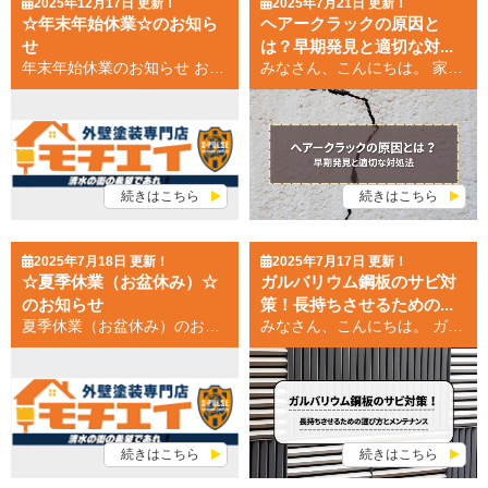
2025年12月17日 更新！
2025年7月21日 更新！
☆年末年始休業☆のお知ら
ヘアークラックの原因と
せ
は？早期発見と適切な対...
年末年始休業のお知らせ お客様各位 年の瀬も迫ってまいりました。本日は、年末年始の休業期間をお知らせいたします。 拝啓 平素は格別のお引き立てを賜り厚く御礼申し上げます。 誠に勝手ながら、弊社では下記の日程を休業とさせていただきます。 お客様にはご不便をおかけすることと存じますが、何卒ご了承賜ります様、お願い申し上げます。 年末年始休業期間：2025年12月29日（月）～2026年1月4日（日） お問合せ等に関しましては、休業期間中も受け付けておりますが、ご返答につきましては上記休業後（1月5日以降）に 順次対応させていただきます。予めご了承いただきますようお願い申し上げます。 望月
みなさん、こんにちは。 家の外壁に、細いひび割れを発見したことはありませんか。 小さなひび割れでも、放っておくと大きな問題につながる可能性があります。 その原因や対処法を理解することは、大切な住まいを守る上で非常に重要です。 今回は、外壁のヘアークラックについて、その原因から対策までを解説します。 ヘアークラックの原因を徹底調査 地震によるヘアークラック 地震による揺れや振動は、建物の構造に歪みを生じさせ、外壁にヘアークラックを引き起こす可能性があります。 特に高層建築や耐震性が低い建物では、大きな地震による被害が懸念されます。 また、震源に近い地域では、より深刻なダメージを受ける可能性があります。 不同沈下によるヘアークラック 地盤の不同沈下は、建物の基礎部分に傾きや歪みを生じさせます。 この歪みが外壁に伝わり、ヘアークラックとして現れることがあります。 不同沈下は、時間の経過とともに徐々に進行するため、早期発見が重要です。 地面の傾斜や建物の歪みなどに気づいたら、専門家への相談を検討しましょう。 経年劣化によるヘアークラック 外壁材は、紫外線や風雨、温度変化などの外的要因によって、長年の間に劣化していきます。 特にモルタルやコンクリート、サイディングなどは、寒暖差による膨張と収縮を繰り返すため、塗膜が劣化し、ヘアークラックが発生しやすくなります。 定期的な点検とメンテナンスが、経年劣化によるヘアークラックの予防に繋がります。 その他考えられる原因 ヘアークラックの原因としては、上記以外にも、新築時の施工不良や、建材自体の欠陥などが考えられます。 施工不良は、乾燥時間の不足や下地処理の不備などが原因となる場合があります。 建材の欠陥は、製造過程での問題などが原因となる可能性があります。 これらの原因を特定するためには、専門家の調査が必要となるケースもあります。 ヘアークラック放置のリスクと対策 雨漏りリスクの深刻さ ヘアークラックを放置すると、雨水が侵入しやすくなります。 雨水の侵入は、木材の腐朽や鉄筋の腐食を引き起こし、建物の構造強度を低下させる可能性があります。 ひび割れから雨水が侵入すると、内部の腐食が進行し、深刻な事態につながる可能性もあります。 構造的な問題への発展 小さなヘアークラックでも、放置すれば徐々に広がり、最終的には構造的な問題へと発展する可能性があります。 特に、横方向のヘアークラックは、雨水の浸入リスクが高く、注意が必要です。 構造的な問題が発生した場合、大規模な修繕が必要となるケースもあります。 専門家への相談方法 ヘアークラックを発見した場合は、まずは専門業者に相談することが重要です。 専門業者は、ヘアークラックの原因を特定し、適切な補修方法を提案してくれます。 依頼前にしっかりと見積もりを取るようにしましょう。 適切な補修方法の選択 ヘアークラックの補修方法は、ひび割れの大きさや原因、外壁材の種類などによって異なります。 適切な補修方法を選択することで、建物の寿命を延ばし、安全性を確保することができます。 専門家のアドバイスを参考に、最適な補修方法を選びましょう。 まとめ 外壁のヘアークラックは、地震、不同沈下、経年劣化、施工不良など様々な原因で発生します。 小さなひび割れでも、雨漏りや構造的な問題につながる可能性があるため、放置せず、早めの点検と適切な対策が重要です。 専門家のアドバイスを受けながら、原因の特定と適切な補修方法を選択することで、安心安全な住まいを守りましょう。 ひび割れの大きさや方向、発生箇所など、気になる点があれば、すぐに専門家にご相談ください。 適切な対処をすることで、安心して暮らせる住まいを長く維持できます。
続きはこちら
続きはこちら
2025年7月18日 更新！
2025年7月17日 更新！
☆夏季休業（お盆休み）☆
ガルバリウム鋼板のサビ対
のお知らせ
策！長持ちさせるための...
夏季休業（お盆休み）のお知らせ お客様各位 本日は、夏季休業（お盆休み）の休業期間をお知らせいたします。 拝啓 平素は格別のお引き立てを賜り厚く御礼申し上げます。 誠に勝手ながら、弊社では下記の日程を休業とさせていただきます。 お客様にはご不便をおかけすることと存じますが、何卒ご了承賜ります様、お願い申し上げます。 夏季休業休業期間：2025年8月10日（日）～2025年8月17日（日） お問合せ等に関しましては、休業期間中も受け付けておりますが、ご返答につきましては上記休業後（8月17日以降）に 順次対応させていただきます。予めご了承いただきますようお願い申し上げます。 望月
みなさん、こんにちは。 ガルバリウム鋼板は、その軽さと耐久性から住宅の外壁や屋根材として人気を集めています。 しかし、金属である以上、錆びる可能性も秘めていることをご存知でしょうか。 長持ちする素材とはいえ、適切な知識とメンテナンスなしに放置すれば、建物の寿命を縮める原因になりかねません。 今回は、ガルバリウム鋼板の錆びに関する原因から、効果的な対策、そして建物の長寿命化に繋がる選び方までを解説します。 ガルバリウム鋼板のサビ原因 空気中の鉄粉付着の影響 ガルバリウム鋼板は、アルミニウム・亜鉛・シリコンをコーティングした鋼板です。 しかし、空気中には鉄粉が漂っており、これがガルバリウム鋼板表面に付着します。 付着した鉄粉は、湿気と反応して錆び、それがガルバリウム鋼板にも広がる「もらい錆」を引き起こす可能性があります。 特に、工場地帯や交通量の多い地域では、鉄粉の付着量が多くなる傾向があります。 もらい錆の発生メカニズム もらい錆とは、既に錆びている金属から錆が周囲の金属に広がる現象です。 例えば、錆びた雨どいからガルバリウム鋼板に錆が広がるケースや、隣接する鉄製の設備からの影響も考えられます。 一度発生したもらい錆は、放置すると拡大していくため、早期発見と対処が重要です。 傷によるサビの進行 ガルバリウム鋼板は、表面のコーティングが剥がれると、内部の鉄が露出して錆びやすくなります。 施工時の傷はもちろん、後からついた傷も錆の発生リスクを高めます。 小さな傷でも、放置すると錆が広がり、穴が開く可能性もあるため注意が必要です。 塩害によるサビの加速 海沿いの地域や、潮風の影響を受けやすい地域では、塩害による錆の進行が加速します。 塩分は、ガルバリウム鋼板のコーティングを侵食し、錆びやすい状態にします。 塩害地域では、特に錆への対策を強化する必要があります。 ガルバリウム鋼板のサビ対策と長寿命化 サビにくい鋼板の選び方 ガルバリウム鋼板にも様々な種類があり、その耐食性には差があります。 例えば、マグネシウムを添加した鋼板は、より高い防錆効果が期待できます。 建材を選ぶ際には、耐食性に関する情報を入念に確認し、建物の立地条件に適した鋼板を選びましょう。 適切な錆止め塗装方法 錆が発生した場合、または予防策として、錆止め塗装が有効です。 適切な錆止め塗料を選び、下地処理を丁寧に施すことで、錆の進行を抑え、建物の寿命を延ばすことができます。 専門業者に依頼するのも一つの方法です。 専門業者への依頼と注意点 錆の除去や塗装などの作業は、専門知識と技術が必要です。 特に、高所での作業となる屋根の場合は、安全面も考慮し、専門業者に依頼することをおすすめします。 業者を選ぶ際には、実績や信頼性を確認し、見積もりを比較検討しましょう。 建物の寿命を延ばす工夫 定期的な点検を行い、小さな傷や錆にも早期に対処することで、建物の寿命を延ばすことができます。 また、雨水の流れを良くする工夫や、周囲の環境を清潔に保つことも、錆の発生リスクを軽減する上で有効です。 建物の状況に合わせて、適切なメンテナンスを実施しましょう。 まとめ ガルバリウム鋼板は錆びにくい素材ですが、適切なメンテナンスなしでは錆が発生し、建物の寿命を縮める可能性があります。 錆の原因を理解し、適切な鋼板選び、錆止め塗装、専門業者への依頼などを検討することで、ガルバリウム鋼板のメリットを最大限に活かし、建物の長寿命化を実現できます。 定期的な点検と早期対策が、建物を守る上で最も重要です。
続きはこちら
続きはこちら