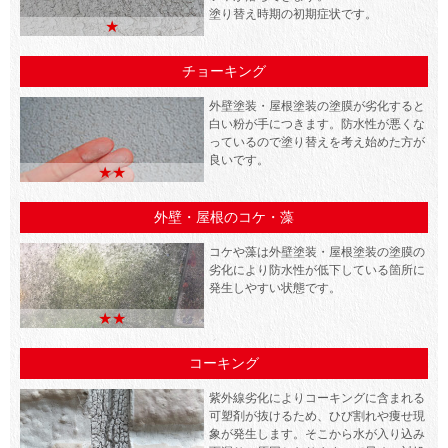
塗り替え時期の初期症状です。
★
チョーキング
外壁塗装・屋根塗装の塗膜が劣化すると
白い粉が手につきます。防水性が悪くな
っているので塗り替えを考え始めた方が
良いです。
★★
外壁・屋根のコケ・藻
コケや藻は外壁塗装・屋根塗装の塗膜の
劣化により防水性が低下している箇所に
発生しやすい状態です。
★★
コーキング
紫外線劣化によりコーキングに含まれる
可塑剤が抜けるため、ひび割れや痩せ現
象が発生します。そこから水が入り込み