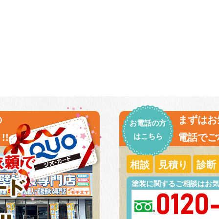
の
まずはお
お電話の方
!!
はこちら
電話でご
相談
見積り
診断
塗装に関するご相談はお
0120