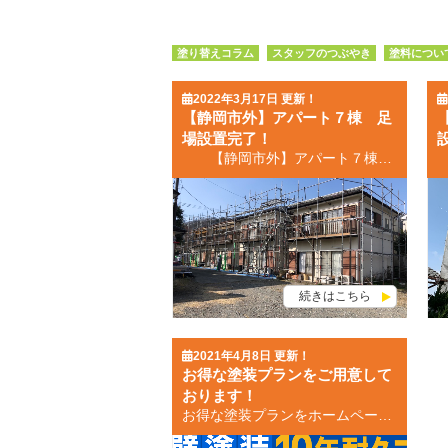
塗り替えコラム
スタッフのつぶやき
塗料につい
2022年3月17日 更新！
【静岡市外】アパート７棟 足
場設置完了！
【静岡市外】アパート７棟 足場設置完了！ 静岡市清水区の皆さん、こんにちは！ いつも外壁・屋根塗装専門店モチエイのブログをご覧いただきまして、誠にありがとうございます。 静岡市清水区の外壁塗装＆屋根塗装専門店の モチエイ 望月です！ モチエイは地場に根差した地域密着の外壁塗装＆屋根塗装専門店として 静岡県静岡市清水区・葵区・駿河区で多くの塗装工事を行わせていただいております🏠✨ お住まいの不便や悩みを解決し、 外壁塗装・屋根塗装を通して地域社会に貢献していきますのでよろしくお願いいたします。 半袖で行きかう方々を見かけるようになりました👕 春を通り越して初夏のようです！ 今日は現場の様子をお伝えしたいと思います🏠 市外７棟のアパートの足場が設置されました‼ マンション・アパートの塗装もモチエイにお任せください😉✊🏻 塗り替えをご検討されている皆さん、ベストシーズンです‼ こんなこと聞いていいのかな？どんな些細なことでも構いません。 是非ショールームにいらしてください。ご来店をお待ちしております！ 外壁塗装・屋根塗装の事ならモチエイへなんでもご相談ください🌠 静岡市地域密着５０年・施工実績３，０００棟以上🏠 静岡市清水区地域密着 ■外壁塗装・屋根塗装専門店ショールームopen ■モチエイが手掛けた施工事例を是非ご覧ください！！ ■外壁塗装・屋根塗装のお問い合わせはこちら！ ■お問い合わせはこちら！ 無料お見積依頼・お問い合わせ 無料屋根外壁診断 無料雨漏診断
続きはこちら
2021年4月8日 更新！
お得な塗装プランをご用意して
おります！
お得な塗装プランをホームページでご紹介しています。 是非一度ご覧ください！ 塗装メニュー一覧はこちら