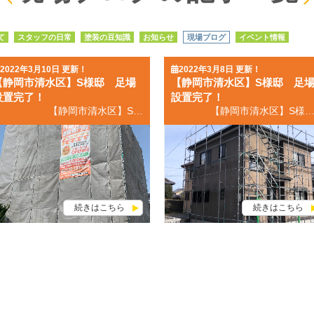
て
スタッフの日常
塗装の豆知識
お知らせ
現場ブログ
イベント情報
2022年3月10日 更新！
2022年3月8日 更新！
【静岡市清水区】S様邸 足場
【静岡市清水区】S様邸 足
設置完了！
設置完了！
【静岡市清水区】S様邸 足場設置完了！ 静岡市清水区の皆さん、こんにちは！ いつも外壁・屋根塗装専門店モチエイのブログをご覧いただきまして、誠にありがとうございます。 静岡市清水区の外壁塗装＆屋根塗装専門店の モチエイ 望月です！ モチエイは地場に根差した地域密着の外壁塗装＆屋根塗装専門店として 静岡県静岡市清水区・葵区・駿河区で多くの塗装工事を行わせていただいております🏠✨ お住まいの不便や悩みを解決し、 外壁塗装・屋根塗装を通して地域社会に貢献していきますのでよろしくお願いいたします。 先日に続き【静岡市清水区】の現場状況をお伝えしていきます🏠✨ 【静岡市清水区】S様邸 足場設置完了です。 「人生最後の塗り替えです！」とS様ご夫妻。 とても深いお仕事を頂戴しております。 ３回目の塗り替え。最後だからこそ、色選びも最後の最後まで😊 カラーシュミレーションや、色見本板で家のいろんな角度から、また様々な天候で合わせて。 ご納得頂ける色にも出会えました‼ 完工後が私どももとても楽しみです。 塗装のシーズンも到来です！ 🌸春🌸 ・雨が比較的に少ない ・湿度が安定している ・気温が安定している ＞＞【静岡市清水区】塗装にはどの季節がベストなの？？ 塗り替えをご検討されている皆さん、ベストシーズンです‼ こんなこと聞いていいのかな？どんな些細なことでも構いません。 是非ショールームにいらしてください。ご来店をお待ちしております！ 外壁塗装・屋根塗装の事ならモチエイへなんでもご相談ください🌠 静岡市地域密着５０年・施工実績３，０００棟以上🏠 静岡市清水区地域密着 ■外壁塗装・屋根塗装専門店ショールームopen ■モチエイが手掛けた施工事例を是非ご覧ください！！ ■外壁塗装・屋根塗装のお問い合わせはこちら！ こんなこと聞いていいのかな？どんな些細なことでも構いません。 是非ショールームにいらしてください。ご来店をお待ちしております！ ■お問い合わせはこちら！ 無料お見積依頼・お問い合わせ 無料屋根外壁診断 無料雨漏診断
【静岡市清水区】S様邸 足場設置完了！ 静岡市清水区の皆さん、こんにちは！ いつも外壁・屋根塗装専門店モチエイのブログをご覧いただきまして、誠にありがとうございます。 静岡市清水区の外壁塗装＆屋根塗装専門店の モチエイ 望月です！ モチエイは地場に根差した地域密着の外壁塗装＆屋根塗装専門店として 静岡県静岡市清水区・葵区・駿河区で多くの塗装工事を行わせていただいております🏠✨ お住まいの不便や悩みを解決し、 外壁塗装・屋根塗装を通して地域社会に貢献していきますのでよろしくお願いいたします。 気温も１０℃を超える春らしく感じる日が増えてきました🌷 梅や菜の花も見られ、小鳥のさえずりが春を知らせてくれています🥰 【静岡市清水区】U様邸 足場設置完了です。 塗装のシーズンも到来です！ 🌸春🌸 ・雨が比較的に少ない ・湿度が安定している ・気温が安定している ＞＞【静岡市清水区】塗装にはどの季節がベストなの？？ 塗り替えをご検討されている皆さん、ベストシーズンです‼ こんなこと聞いていいのかな？どんな些細なことでも構いません。 是非ショールームにいらしてください。ご来店をお待ちしております！ 外壁塗装・屋根塗装の事ならモチエイへなんでもご相談ください🌠 静岡市地域密着５０年・施工実績３，０００棟以上🏠 静岡市清水区地域密着 ■外壁塗装・屋根塗装専門店ショールームopen ■モチエイが手掛けた施工事例を是非ご覧ください！！ ■外壁塗装・屋根塗装のお問い合わせはこちら！ こんなこと聞いていいのかな？どんな些細なことでも構いません。 是非ショールームにいらしてください。ご来店を
続きはこちら
続きはこちら