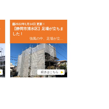
2022年1月14日 更新！
場
【静岡市清水区】足場が立ちま
した！
お待ちしております！ ■お問い合わせはこちら！ 無料お見積依頼・お問い合わせ 無料屋根外壁診断 無料雨漏診断
強風の中、足場が立ちました！ 静岡市清水区の皆さん、こんにちは！ いつも外壁・屋根塗装専門店モチエイのブログをご覧いただきまして、誠にありがとうございます。 ショールーム内の望月です！ 本日は新しく施工する現場【静岡市清水区】をお届けします😉 本日は、快晴🌞 強風の中でしたが、一粒万倍日に大安と、とっても良い吉日⭐に施工が始まりました。 静岡市清水区のS様邸。 ショールームから徒歩で数分‼ お客様に寄り添えること、お役に立てることが、とても嬉しく思います‼感謝です。 こんなこと聞いていいのかな？どんな些細なことでも構いません。 是非ショールームにいらしてください。ご来店をお待ちしております！
続きはこちら