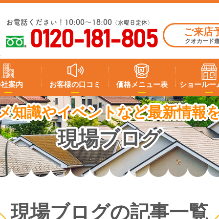
お電話ください！10:00～18:00
（水曜日定休）
ご来店
0120-181-805
クオカード
会社案内
お客様の口コミ
価格メニュー表
ショールー
メ知識やイベントなど最新情報
現場ブログ
現場ブログの記事一覧