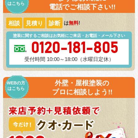
はこちら
電話でご相談下さい!!
相談
見積り
診断
は
無料
!
塗装に関するご相談はお気軽にご来店・お電話・メール下さい
0120-181-805
受付時間 10:00～18:00（水曜日定休）
外壁・屋根塗装の
WEBの方
はこちら
プロに相談しよう!!