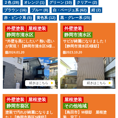
２色 (28)
オレンジ (1)
グリーン (10)
クリアー (2)
ブラウン (16)
ブルー (8)
白・ベージュ系 (62)
紺 (2)
赤・ピンク系 (5)
黄色系 (12)
黒・グレー系 (25)
外壁塗装
屋根塗装
外壁塗装
静岡市清水区
静岡市清水区
“外壁を黒にしたい” 熱い思い
サビが綺麗になりました！
が実現！【静岡市清水区S様...
【静岡市清水区I様邸】
2024.01.20
2023.10.20
続きはこちら
続きはこちら
外壁塗装
屋根塗装
屋根塗装
静岡市葵区
その他地域
塗装で汚れが綺麗になりまし
【島田市】M様邸 屋根塗
た！【静岡市葵区S様邸】
装 完工！