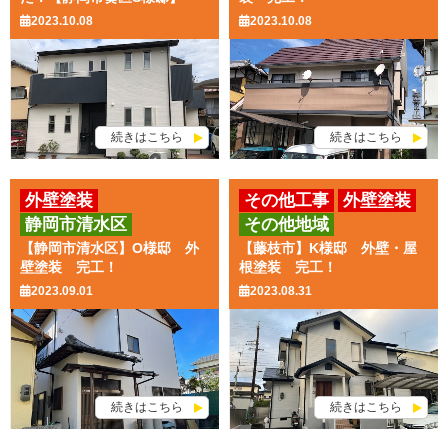
2023.10.08
2023.10.08
続きはこちら
続きはこちら
外壁塗装
その他工事
外壁塗装
静岡市清水区
その他地域
屋根塗装
【静岡市清水区】O様邸 外
【藤枝市】K様邸 外壁・屋
壁塗装 完工！
根塗装 完工！
2023.09.01
2023.08.31
続きはこちら
続きはこちら