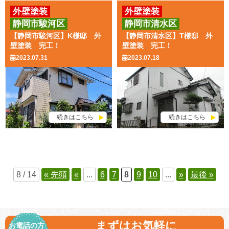
外壁塗装
外壁塗装
静岡市駿河区
静岡市清水区
【静岡市駿河区】K様邸 外
【静岡市清水区】T様邸 外
壁塗装 完工！
壁塗装 完工！
2023.07.31
2023.07.18
続きはこちら
続きはこちら
8 / 14
« 先頭
«
...
6
7
8
9
10
...
»
最後 »
まずはお気軽に
お電話の方