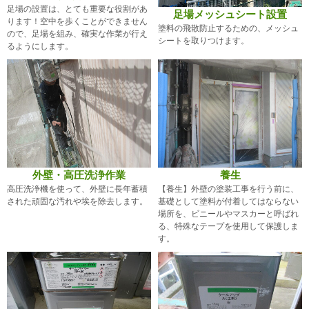
足場の設置は、とても重要な役割があ
足場メッシュシート設置
ります！空中を歩くことができません
塗料の飛散防止するための、メッシュ
ので、足場を組み、確実な作業が行え
シートを取りつけます。
るようにします。
外壁・高圧洗浄作業
養生
高圧洗浄機を使って、外壁に長年蓄積
【養生】外壁の塗装工事を行う前に、
された頑固な汚れや埃を除去します。
基礎として塗料が付着してはならない
場所を、ビニールやマスカーと呼ばれ
る、特殊なテープを使用して保護しま
す。