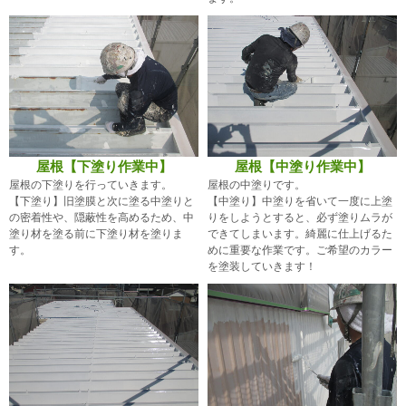
屋根【下塗り作業中】
屋根【中塗り作業中】
屋根の下塗りを行っていきます。
屋根の中塗りです。
【下塗り】旧塗膜と次に塗る中塗りと
【中塗り】中塗りを省いて一度に上塗
の密着性や、隠蔽性を高めるため、中
りをしようとすると、必ず塗りムラが
塗り材を塗る前に下塗り材を塗りま
できてしまいます。綺麗に仕上げるた
す。
めに重要な作業です。ご希望のカラー
を塗装していきます！