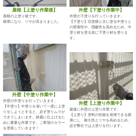
屋根【上塗り作業後】
外壁【下塗り作業中】
屋根の上塗り後です。
外壁の下塗りを行っていきます。
膜厚になり、ツヤが高まりました。
【下塗り】旧塗膜と次に塗る中塗りと
の密着性や、隠蔽性を高めるため、中
塗り材を塗る前に下塗り材を塗りま
す。
外壁【中塗り作業中】
外壁の中塗りを行っていきます。
外壁【上塗り作業中】
【中塗り】中塗りを省いて一度に上塗
最後に外壁の上塗り作業です。
りをしようとすると、必ず塗りムラが
【上塗り】塗料の性能を発揮できる膜
できてしまいます。綺麗に仕上げるた
厚にし、耐久性とツヤを高めるため、
めに重要な作業です。ご希望のカラー
必ず弊社では上塗りを行います。
を塗装していきます！