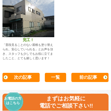
完工！
「普段見ることのない屋根も塗り替え
られ、安心していられる」とお声を頂
き、スタッフも少しでもお役に立てま
したこと、とても嬉しく思います！
次の記事
一覧
前の記事
まずはお気軽に
お電話の方
はこちら
電話でご相談下さい!!