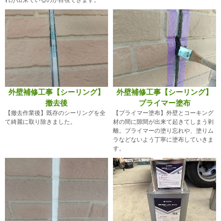
外壁補修工事【シーリング】
外壁補修工事【シーリング】
撤去後
プライマー塗布
【撤去作業後】既存のシーリングを全
【プライマー塗布】外壁とコーキング
て綺麗に取り除きました。
材の間に隙間が出来て起きてしまう剥
離。プライマーの塗り忘れや、塗りム
ラなどないよう丁寧に塗布していきま
す。