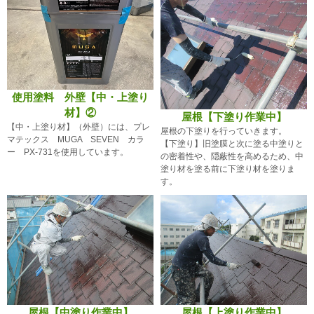
使用塗料 外壁【中・上塗り
材】②
屋根【下塗り作業中】
【中・上塗り材】（外壁）には、プレ
屋根の下塗りを行っていきます。
マテックス MUGA SEVEN カラ
【下塗り】旧塗膜と次に塗る中塗りと
ー PX-731を使用しています。
の密着性や、隠蔽性を高めるため、中
塗り材を塗る前に下塗り材を塗りま
す。
屋根【中塗り作業中】
屋根【上塗り作業中】