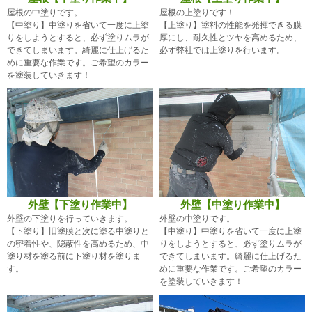
屋根の中塗りです。
屋根の上塗りです！
【中塗り】中塗りを省いて一度に上塗
【上塗り】塗料の性能を発揮できる膜
りをしようとすると、必ず塗りムラが
厚にし、耐久性とツヤを高めるため、
できてしまいます。綺麗に仕上げるた
必ず弊社では上塗りを行います。
めに重要な作業です。ご希望のカラー
を塗装していきます！
外壁【下塗り作業中】
外壁【中塗り作業中】
外壁の下塗りを行っていきます。
外壁の中塗りです。
【下塗り】旧塗膜と次に塗る中塗りと
【中塗り】中塗りを省いて一度に上塗
の密着性や、隠蔽性を高めるため、中
りをしようとすると、必ず塗りムラが
塗り材を塗る前に下塗り材を塗りま
できてしまいます。綺麗に仕上げるた
す。
めに重要な作業です。ご希望のカラー
を塗装していきます！