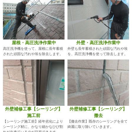
屋根・高圧洗浄作業中
外壁・高圧洗浄作業中
高圧洗浄機を使って、屋根に長年蓄積
外壁も長年蓄積された頑固な汚れや埃
された頑固な汚れや埃を除去します。
を、高圧洗浄機を使って除去します。
外壁補修工事【シーリング】
外壁補修工事【シーリング】
施工前
撤去
【シーリング施工前】経年劣化により
【撤去作業】既存のシーリングを全て
シーリング材に、かなり細かなひび割
綺麗に取り除いていきます。
れが出来ているのが目視できます。