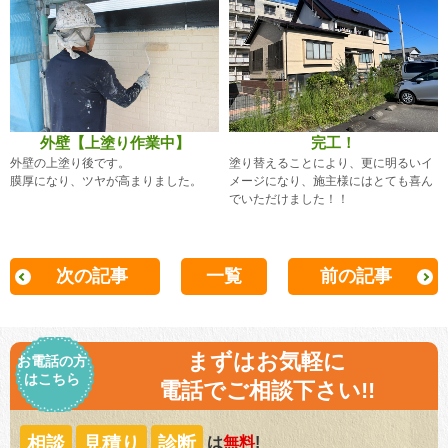
外壁【上塗り作業中】
完工！
外壁の上塗り後です。
塗り替えることにより、更に明るいイ
膜厚になり、ツヤが高まりました。
メージになり、施主様にはとても喜ん
でいただけました！！
次の記事
一覧
前の記事
まずはお気軽に
お電話の方
はこちら
電話でご相談下さい!!
相談
見積り
診断
は
無料
!