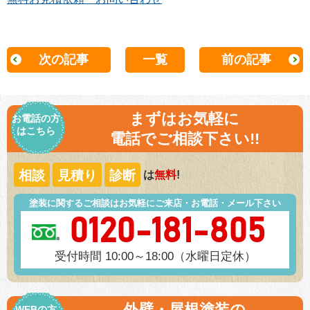
次の記事
一覧
前の記事
まずはお気軽に
お電話の方
はこちら
電話でご相談下さい!!
相談
見積り
診断
は
無料
!
塗装に関するご相談はお気軽にご来店・お電話・メール下さい
0120-181-805
受付時間 10:00～18:00（水曜日定休）
外壁・屋根塗装の
WEBの方