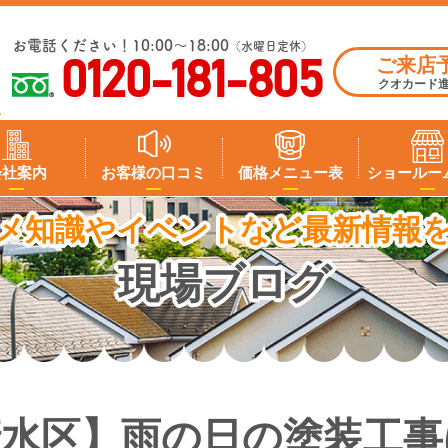
お電話ください！10:00～18:00
（水曜日定休）
ご来店
0120-181-805
クオカード
会社案内
お客様の口コミ
価格メニュー表
ショールー
メ知識やイベントなど最新情報
現場ブログ
清水区】雨の日の塗装工事