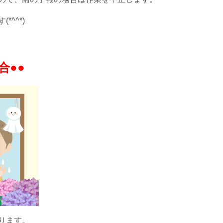
^^*)
合●●
ります。