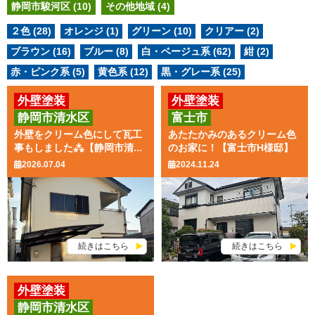
静岡市駿河区 (10)
その他地域 (4)
２色 (28)
オレンジ (1)
グリーン (10)
クリアー (2)
ブラウン (16)
ブルー (8)
白・ベージュ系 (62)
紺 (2)
赤・ピンク系 (5)
黄色系 (12)
黒・グレー系 (25)
外壁塗装
外壁塗装
静岡市清水区
富士市
屋根葺き替え工事
屋根葺き替え工事
外壁をクリーム色にして瓦工
あたたかみのあるクリーム色
事もしました⁂【静岡市清...
のお家に！【富士市H様邸】
2026.07.04
2024.11.24
続きはこちら
続きはこちら
外壁塗装
静岡市清水区
屋根葺き替え工事