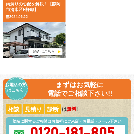
雨漏りの心配を解決！【静岡
市清水区H様邸】
2024.06.22
続きはこちら
まずはお気軽に
お電話の方
はこちら
電話でご相談下さい!!
相談
見積り
診断
は
無料
!
塗装に関するご相談はお気軽にご来店・お電話・メール下さい
0120-181-805