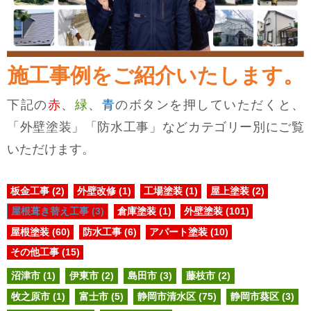
施工事例をご紹介いたします。
下記の
赤
、
緑
、
青
のボタンを押していただくと、
「外壁塗装」「防水工事」などカテゴリー別にご覧
いただけます。
板金工事 (2)
外壁改修 (1)
工場塗装 (1)
屋上塗装 (2)
屋根葺き替え工事 (3)
倉庫塗装 (1)
外壁塗装 (101)
屋根塗装 (60)
防水工事 (6)
アパート塗装 (10)
その他工事 (15)
沼津市 (1)
伊東市 (2)
島田市 (3)
藤枝市 (2)
牧之原市 (1)
富士市 (5)
静岡市清水区 (75)
静岡市葵区 (3)