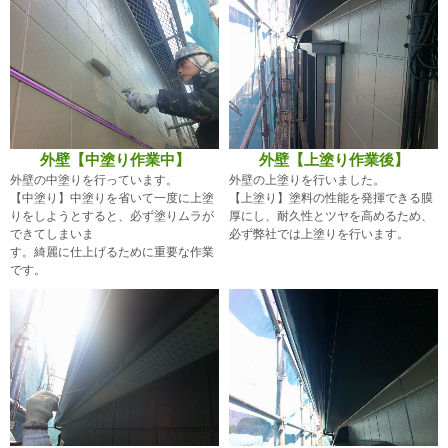
外壁【中塗り作業中】
外壁【上塗り作業後】
外壁の中塗りを行っています。
外壁の上塗りを行いました。
【中塗り】中塗りを省いて一度に上塗
【上塗り】塗料の性能を発揮できる膜
りをしようとすると、必ず塗りムラが
厚にし、耐久性とツヤを高めるため、
できてしまいま
必ず弊社では上塗りを行います。
す。綺麗に仕上げるために重要な作業
です。