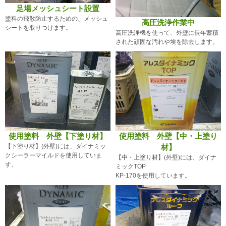
足場メッシュシート設置
塗料の飛散防止するための、メッシュ
高圧洗浄作業中
シートを取りつけます。
高圧洗浄機を使って、外壁に長年蓄積
された頑固な汚れや埃を除去します。
使用塗料 外壁【下塗り材】
使用塗料 外壁【中・上塗り
【下塗り材】(外壁)には、ダイナミッ
材】
クシーラーマイルドを使用していま
【中・上塗り材】(外壁)には、ダイナ
す。
ミックTOP
KP-170を使用しています。