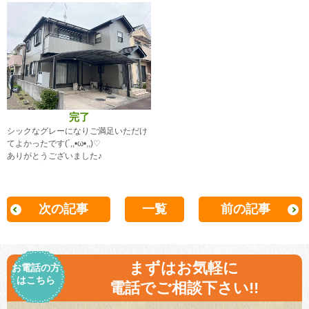
完了
シックなグレーになりご満足いただけ
てよかったです(´,,•ω•,,)♡
ありがとうございました♪
次の記事
一覧
前の記事
まずはお気軽に
お電話の方
はこちら
電話でご相談下さい!!