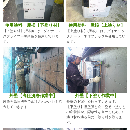
使用塗料 屋根【下塗り材】
使用塗料 屋根【上塗り材】
【下塗り材】(屋根)には、ダイナミッ
【上塗り材】(屋根)には、ダイナミッ
クプライマー黒錆色を使用していま
クルーフ ネオブラックを使用してい
す。
ます。
外壁【高圧洗浄作業中】
外壁【下塗り作業中】
外壁を高圧洗浄で蓄積された汚れを除
外壁の下塗りを行っていきます。
去していきます。
【下塗り】旧塗膜と次に塗る中塗りと
の密着性や、隠蔽性を高めるため、中
塗り材を塗る前に下塗り材を塗りま
す。