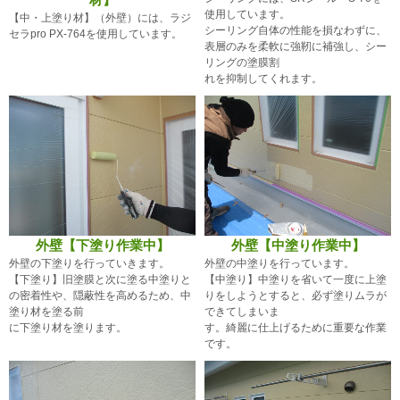
使用しています。
【中・上塗り材】（外壁）には、ラジ
シーリング自体の性能を損なわずに、
セラpro PX-764を使用しています。
表層のみを柔軟に強靭に補強し、シー
リングの塗膜割
れを抑制してくれます。
外壁【下塗り作業中】
外壁【中塗り作業中】
外壁の下塗りを行っていきます。
外壁の中塗りを行っています。
【下塗り】旧塗膜と次に塗る中塗りと
【中塗り】中塗りを省いて一度に上塗
の密着性や、隠蔽性を高めるため、中
りをしようとすると、必ず塗りムラが
塗り材を塗る前
できてしまいま
に下塗り材を塗ります。
す。綺麗に仕上げるために重要な作業
です。