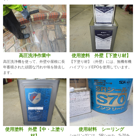
高圧洗浄作業中
使用塗料 外壁【下塗り材】
高圧洗浄機を使って、外壁や屋根に長
【下塗り材】（外壁）には、無機有機
年蓄積された頑固な汚れや埃を除去し
ハイブリッドEPOを使用しています。
ます。
使用塗料 外壁【中・上塗り
使用材料 シーリング
材】
シーリングには、SRシール S-70を