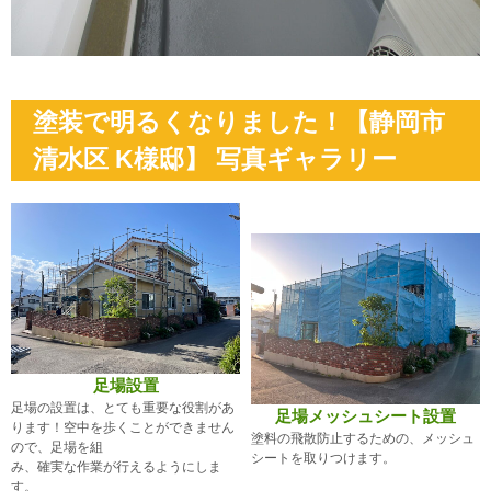
塗装で明るくなりました！【静岡市
清水区 K様邸】 写真ギャラリー
足場設置
足場の設置は、とても重要な役割があ
足場メッシュシート設置
ります！空中を歩くことができません
塗料の飛散防止するための、メッシュ
ので、足場を組
シートを取りつけます。
み、確実な作業が行えるようにしま
す。