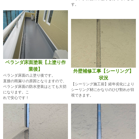
す。
ベランダ床面塗装【上塗り作
業後】
外壁補修工事【シーリング】
ベランダ床面の上塗り後です。
状況
直接の雨漏りの原因となりますので、
【シーリング施工前】経年劣化により
ベランダ床面の防水塗装はとても大切
シーリング材にかなりのひび割れが目
になります。こ
視できます。
れで安心です！