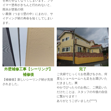
を果たせなくなってしまいます。プラ
イマー塗布がきちんと行われないと、
雨水が塗装の弱
い裏側（つまり壁の中）にまわり、サ
イディング材の寿命を短くしてしまい
ます。
外壁補修工事【シーリング】
完了
補修後
ご夫婦でじっくりお色選びをされ、何
度もショールームへも足をお運びいた
【補修後】新しいシーリング材が充填
だきました。爽
されました。
やかでぴったりのお色に、ご満足いた
だけたことは、スタッフの今後の自信
に繋がります！
ありがとうございました(*^^*)