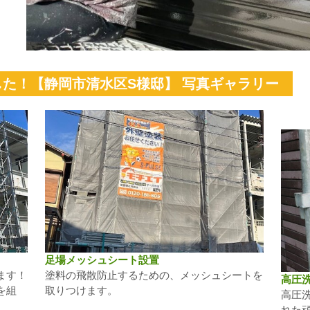
た！【静岡市清水区S様邸】 写真ギャラリー
足場メッシュシート設置
ます！
塗料の飛散防止するための、メッシュシートを
高圧
を組
取りつけます。
高圧
れた