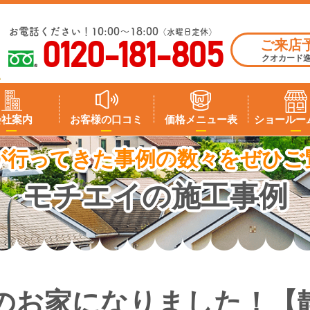
お電話ください！10:00～18:00
（水曜日定休）
ご来店
0120-181-805
クオカード
会社案内
お客様の口コミ
価格メニュー表
ショールー
が行ってきた事例の数々をぜひご
モチエイの施工事例
のお家になりました！【