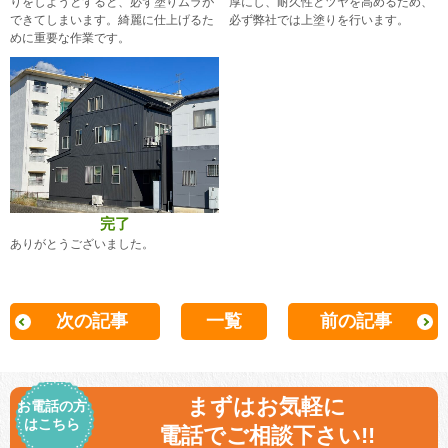
りをしようとすると、必ず塗りムラが
厚にし、耐久性とツヤを高めるため、
できてしまいます。綺麗に仕上げるた
必ず弊社では上塗りを行います。
めに重要な作業です。
完了
ありがとうございました。
次の記事
一覧
前の記事
まずはお気軽に
お電話の方
はこちら
電話でご相談下さい!!