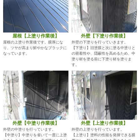
屋根【上塗り作業後】
外壁【下塗り作業後】
屋根の上塗り作業後です。膜厚にな
外壁の下塗りを行っていきます。
り、ツヤが高まり鮮やかなブラックに
【下塗り】旧塗膜と次に塗る中塗りと
なっています。
の密着性や、隠蔽性を高めるため、中
塗り材を塗る前に下塗り材を塗りま
す。
外壁【中塗り作業後】
外壁【上塗り作業後】
外壁の中塗りを行っています。
外壁の上塗りを行っています。
【中塗り】中塗りを省いて一度に上塗
【上塗り】塗料の性能を発揮できる膜