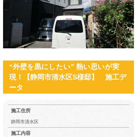
“外壁を黒にしたい” 熱い思いが実
現！【静岡市清水区S様邸】 施工デ
ータ
施工住所
静岡市清水区
施工内容