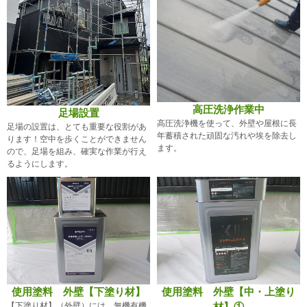
高圧洗浄作業中
足場設置
高圧洗浄機を使って、外壁や屋根に長
足場の設置は、とても重要な役割があ
年蓄積された頑固な汚れや埃を除去し
ります！空中を歩くことができません
ます。
ので、足場を組み、確実な作業が行え
るようにします。
使用塗料 外壁【下塗り材】
使用塗料 外壁【中・上塗り
【下塗り材】（外壁）には、無機有機
材】①