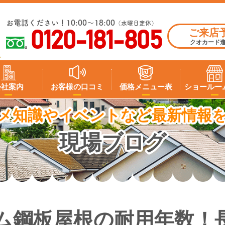
お電話ください！10:00～18:00
（水曜日定休）
ご来店
0120-181-805
クオカード
会社案内
お客様の口コミ
価格メニュー表
ショールー
メ知識やイベントなど最新情報
現場ブログ
ム鋼板屋根の耐用年数！