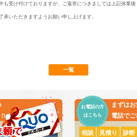
中も受け付けておりますが、ご返答につきましては上記休業後
。予めご了承いただきますようお願い申し上げ
一覧
の
まずはお
お電話の方
!!
はこちら
電話でご
相談
見積り
診断