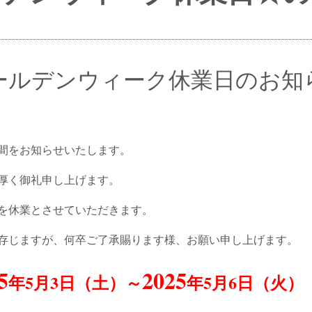
ールデンウィーク休業日
のお知
間をお知らせいたします。
厚く御礼申し上げます。
を休業とさせていただきます。
存じますが、何卒ご了承賜ります様、お願い申し上げます。
5
2025
年
5
月
3
日（土）～
年
5
月
6
日（火）