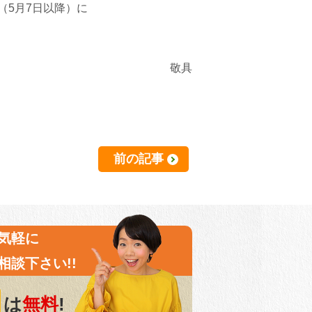
（5月7日以降）に
ます。
敬具
前の記事
気軽に
相談下さい!!
は
無料
!