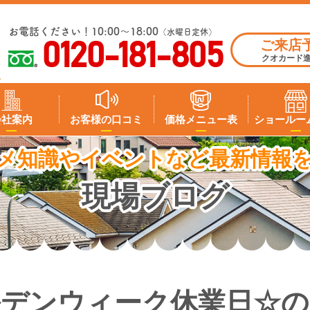
お電話ください！10:00～18:00
（水曜日定休）
ご来店
0120-181-805
クオカード
会社案内
お客様の口コミ
価格メニュー表
ショールー
メ知識やイベントなど最新情報
現場ブログ
ルデンウィーク休業日☆の