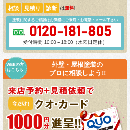
相談
見積り
診断
は
無料
!
塗装に関するご相談はお気軽にご来店・お電話・メール下さい
0120-181-805
受付時間 10:00～18:00（水曜日定休）
外壁・屋根塗装の
WEBの方
はこちら
プロに相談しよう!!