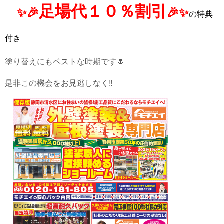
足場代１０％割引
✨🎉
🎉✨
の特典
付き
塗り替えにもベストな時期です🌷
是非この機会をお見逃しなく‼