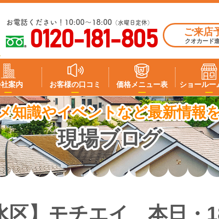
お電話ください！10:00～18:00
（水曜日定休）
ご来店
0120-181-805
クオカード
会社案内
お客様の口コミ
価格メニュー表
ショールー
メ知識やイベントなど最新情報
現場ブログ
水区】モチエイ 本日・1