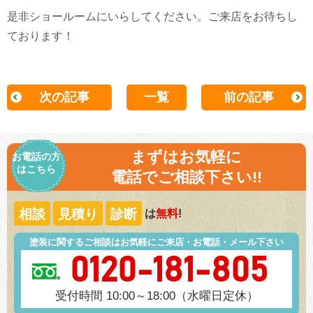
是非ショールームにいらしてください。ご来店をお待ちし
ております！
次の記事
一覧
前の記事
まずはお気軽に
お電話の方
はこちら
電話でご相談下さい!!
相談
見積り
診断
は
無料
!
塗装に関するご相談はお気軽にご来店・お電話・メール下さい
0120-181-805
受付時間 10:00～18:00（水曜日定休）